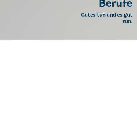
Berufe
Gutes tun und es gut
tun.
IT-Lehrlingsausbilder:in mit
Schwerpunkt Field Support
(m/w/d)
40 Wochenstunden, Bürostandort St.
Veit an der Glan
ST. VEIT AN DER GLAN
IT-Services / Österreich
09.06.2026
zur Liste der Jobangebote
Die
IT-Services
der Barmherzigen Brüder ist einer