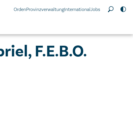
Orden
Provinzverwaltung
International
Jobs
iel, F.E.B.O.