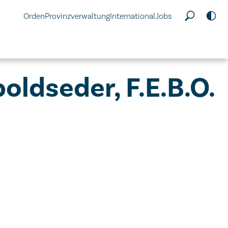
Orden
Provinzverwaltung
International
Jobs
oldseder, F.E.B.O.