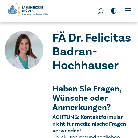
Seitenbereiche:
FÄ Dr. Felicitas
Badran-
Hochhauser
Haben Sie Fragen,
Wünsche oder
Anmerkungen?
Wichtiger Hinweis
ACHTUNG: Kontaktformular
nicht für medizinische Fragen
verwenden!
Bei akuten gesundheitlichen