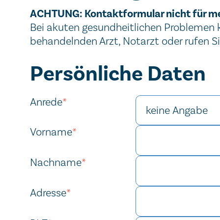
Wichtiger Hinweis
ACHTUNG: Kontaktformular nicht für m
Bei akuten gesundheitlichen Problemen ko
behandelnden Arzt, Notarzt oder rufen S
Kontaktformular
Persönliche Daten
Anrede
*
Vorname
*
Nachname
*
Adresse
*