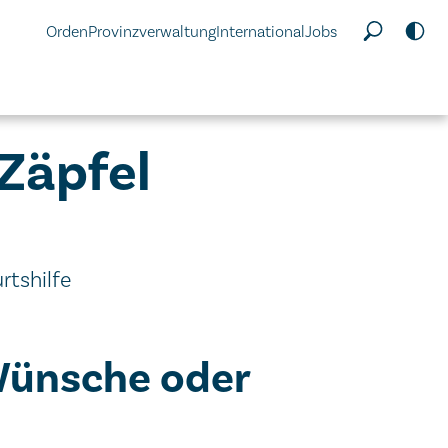
Orden
Provinzverwaltung
International
Jobs
Zäpfel
rtshilfe
Wünsche oder