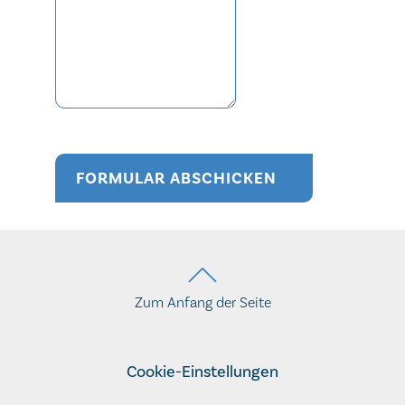
FORMULAR ABSCHICKEN
Company website
Website
Security token
Verification code
Zum Anfang der Seite
Cookie-Einstellungen