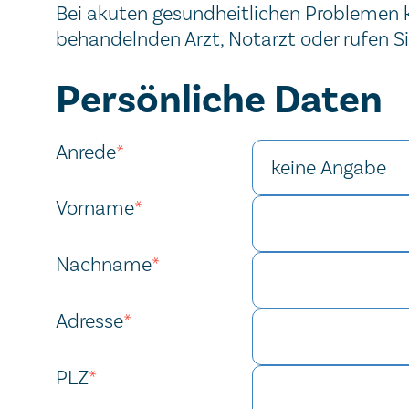
Bei akuten gesundheitlichen Problemen ko
behandelnden Arzt, Notarzt oder rufen S
Kontaktformular
Persönliche Daten
Website
Reference
Session ID
Verification code
Verification code
Anrede
*
Vorname
*
Nachname
*
Adresse
*
PLZ
*