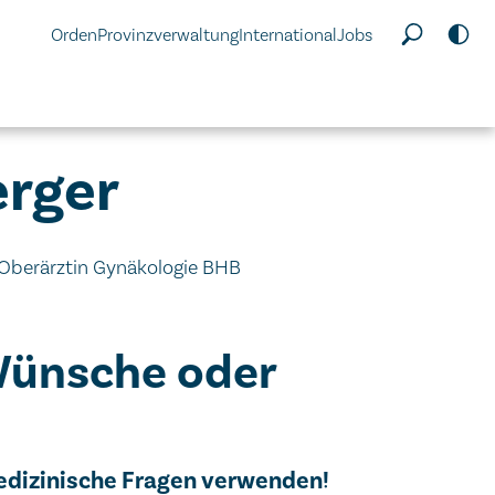
Orden
Provinzverwaltung
International
Jobs
erger
e Oberärztin Gynäkologie BHB
Wünsche oder
edizinische Fragen verwenden!