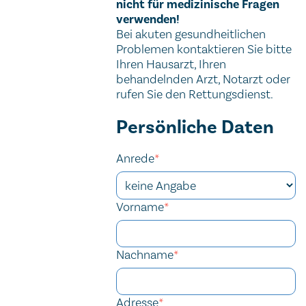
nicht für medizinische Fragen
verwenden!
Bei akuten gesundheitlichen
Problemen kontaktieren Sie bitte
Ihren Hausarzt, Ihren
behandelnden Arzt, Notarzt oder
rufen Sie den Rettungsdienst.
Kontaktformular
Persönliche Daten
Website
URL
Security token
Homepage
Anrede
*
Vorname
*
Nachname
*
Adresse
*