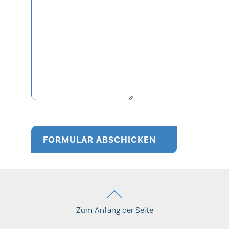
Secondary
Tracking I
FORMULAR ABSCHICKEN
Fax
Tracking ID
Reference
Session ID
Zum Anfang der Seite