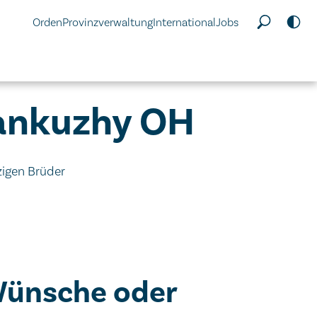
Orden
Provinzverwaltung
International
Jobs
lankuzhy OH
zigen Brüder
Wünsche oder