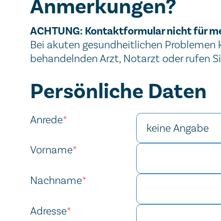
Anmerkungen?
Wichtiger Hinweis
ACHTUNG: Kontaktformular nicht für m
Bei akuten gesundheitlichen Problemen ko
behandelnden Arzt, Notarzt oder rufen S
Kontaktformular
Persönliche Daten
Website
Homepage
Website
Homepage
Anrede
*
Vorname
*
Nachname
*
Adresse
*