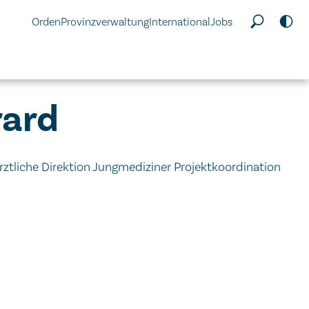
Orden
Provinzverwaltung
International
Jobs
rard
 Ärztliche Direktion Jungmediziner Projektkoordination