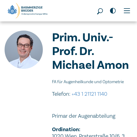
Seitenbereiche:
Prim. Univ.-
Prof. Dr.
Michael Amon
FA für Augenheilkunde und Optometrie
Telefon:
+43 1 21121 1140
Primar der Augenabteilung
Ordination:
1020 Wien, Praterstraße 10/6, 3.