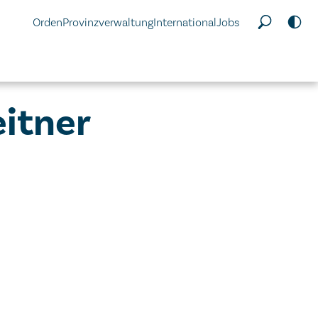
Orden
Provinzverwaltung
International
Jobs
eitner