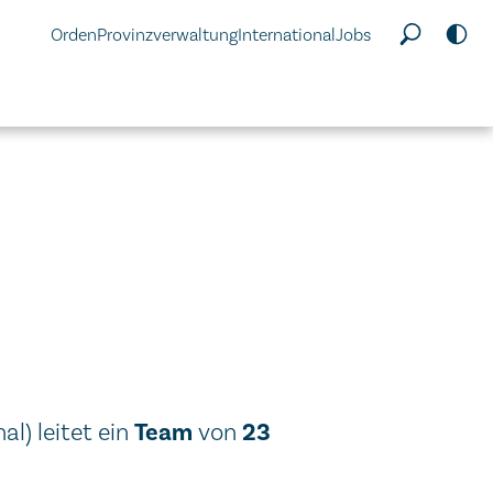
Orden
Provinzverwaltung
International
Jobs
Team
23
al) leitet ein
von