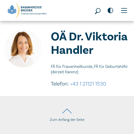
Seitenbereiche:
OÄ Dr. Viktoria
Handler
FÄ für Frauenheilkunde, FÄ für Geburtshilfe
(derzeit Karenz)
Telefon:
+43 1 21121 1530
Zum Anfang der Seite