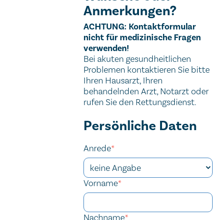
Anmerkungen?
Wichtiger Hinweis
ACHTUNG: Kontaktformular
nicht für medizinische Fragen
verwenden!
Bei akuten gesundheitlichen
Problemen kontaktieren Sie bitte
Ihren Hausarzt, Ihren
behandelnden Arzt, Notarzt oder
rufen Sie den Rettungsdienst.
Kontaktformular
Persönliche Daten
Session ID
Company website
Verification code
Verification code
Anrede
*
Vorname
*
Nachname
*