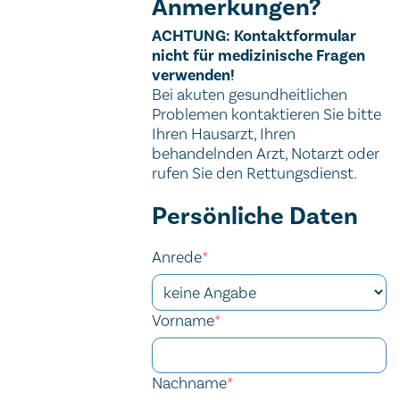
Anmerkungen?
Wichtiger Hinweis
ACHTUNG: Kontaktformular
nicht für medizinische Fragen
verwenden!
Bei akuten gesundheitlichen
Problemen kontaktieren Sie bitte
Ihren Hausarzt, Ihren
behandelnden Arzt, Notarzt oder
rufen Sie den Rettungsdienst.
Kontaktformular
Persönliche Daten
Tracking ID
Company website
URL
Session ID
Tracking ID
Website
Homepage
Anrede
*
Vorname
*
Nachname
*