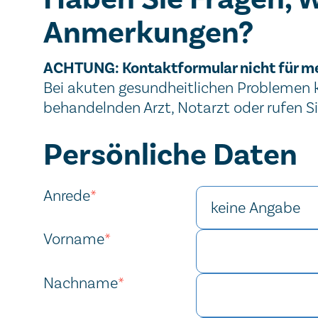
Anmerkungen?
Wichtiger Hinweis
ACHTUNG: Kontaktformular nicht für m
Bei akuten gesundheitlichen Problemen ko
behandelnden Arzt, Notarzt oder rufen S
Kontaktformular
Persönliche Daten
Anrede
*
Vorname
*
Nachname
*