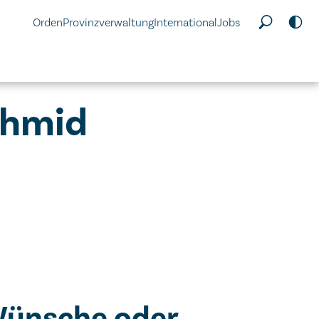
Orden
Provinzverwaltung
International
Jobs
chmid
Wünsche oder