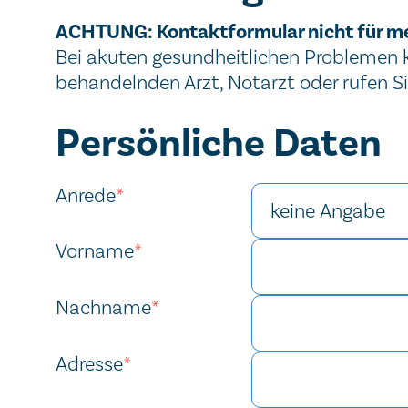
Wichtiger Hinweis
ACHTUNG: Kontaktformular nicht für m
Bei akuten gesundheitlichen Problemen ko
behandelnden Arzt, Notarzt oder rufen S
Kontaktformular
Persönliche Daten
Anrede
*
Vorname
*
Nachname
*
Adresse
*