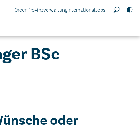
Orden
Provinzverwaltung
International
Jobs
nger BSc
Wünsche oder