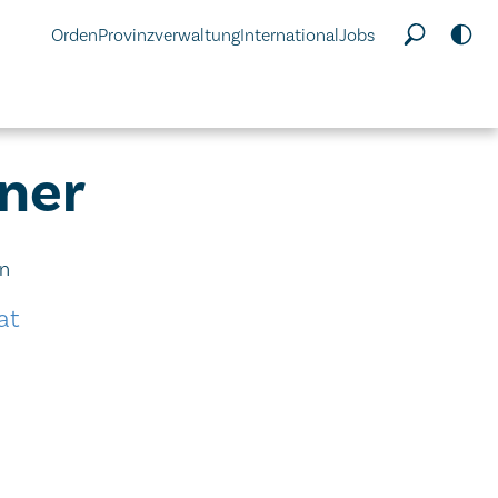
Orden
Provinzverwaltung
International
Jobs
rner
in
at