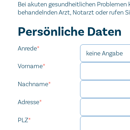
Bei akuten gesundheitlichen Problemen ko
behandelnden Arzt, Notarzt oder rufen S
Kontaktformular
Persönliche Daten
Anrede
*
Vorname
*
Nachname
*
Adresse
*
PLZ
*