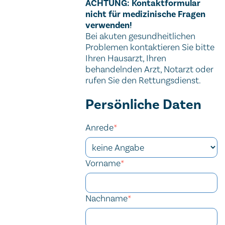
Wichtiger Hinweis
ACHTUNG: Kontaktformular
nicht für medizinische Fragen
verwenden!
Bei akuten gesundheitlichen
Problemen kontaktieren Sie bitte
Ihren Hausarzt, Ihren
behandelnden Arzt, Notarzt oder
rufen Sie den Rettungsdienst.
Kontaktformular
Persönliche Daten
Security token
Verification code
URL
Security token
Tracking ID
Anrede
*
Vorname
*
Nachname
*