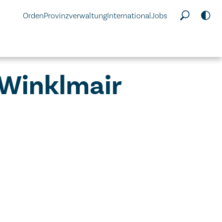
Orden
Provinzverwaltung
International
Jobs
s Winklmair