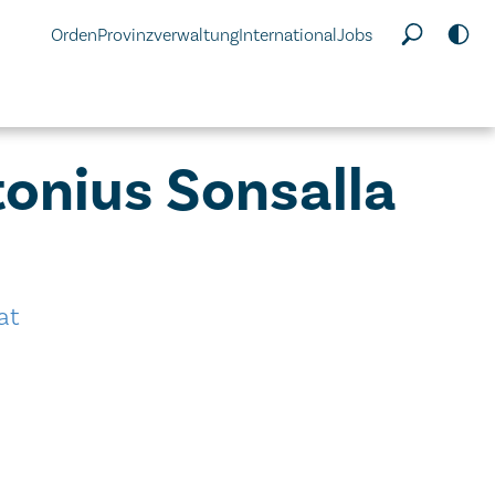
Orden
Provinzverwaltung
International
Jobs
tonius Sonsalla
at