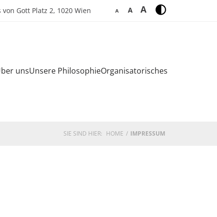
A
A
 von Gott Platz 2, 1020 Wien
A
ber uns
Unsere Philosophie
Organisatorisches
SIE SIND HIER:
HOME
IMPRESSUM