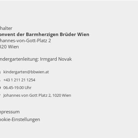
halter
onvent der Barmherzigen Brüder Wien
ohannes-von-Gott-Platz 2
020 Wien
indergartenleitung: Irmgard Novak
kindergarten@bbwien.at
+43 1 211 21 1254
06.45-19.00 Uhr
Johannes von Gott Platz 2, 1020 Wien
mpressum
ookie-Einstellungen