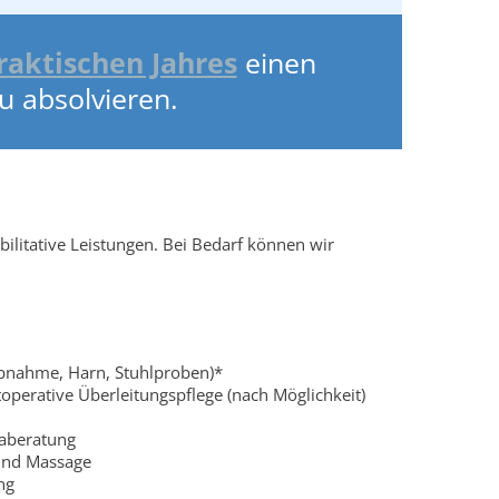
raktischen Jahres
einen
u absolvieren.
litative Leistungen. Bei Bedarf können wir
abnahme, Harn, Stuhlproben)*
operative Überleitungspflege (nach Möglichkeit)
aberatung
 und Massage
ng