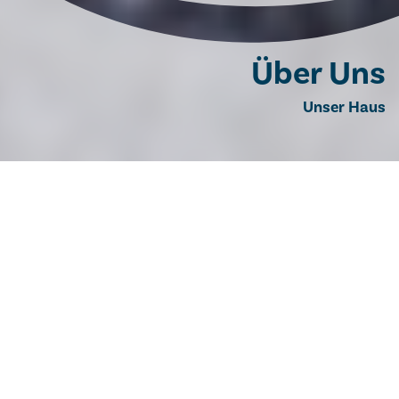
Über Uns
Unser Haus
Über uns
Unsere tägliche Arbeit zeichnet sich nach dem Vorbild
des Hl. Franziskus durch gegenseitige Wertschätzung
sowie familiären Umgang miteinander aus.
Unser Bemühen ist es, durch qualitativ hochwertige
Betreuung und Pflege die Selbstbestimmung, den
Lebenssinn und die Würde für unsere Bewohner:innen
zu erhalten. Wir möchten statt Altenpflege vor Allem