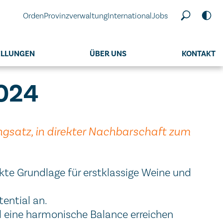
Orden
Provinzverwaltung
International
Jobs
ELLUNGEN
ÜBER UNS
KONTAKT
2024
angsatz, in direkter Nachbarschaft zum
ekte Grundlage für erstklassige Weine und
ential an.
nd eine harmonische Balance erreichen