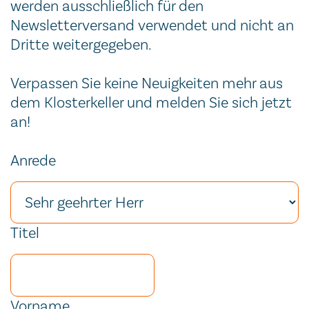
werden ausschließlich für den
Newsletterversand verwendet und nicht an
Dritte weitergegeben.
Verpassen Sie keine Neuigkeiten mehr aus
dem Klosterkeller und melden Sie sich jetzt
an!
Anrede
Session ID
Fax
Homepage
Session ID
Reference
Security token
Titel
Vorname