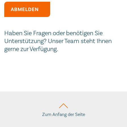
Secondary phone
URL
Session ID
Secondary phone
Website
Haben Sie Fragen oder benötigen Sie
Unterstützung? Unser Team steht Ihnen
gerne zur Verfügung.
Zum Anfang der Seite