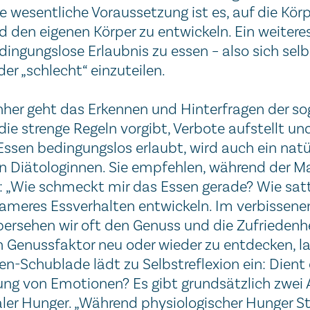
ne wesentliche Voraussetzung ist es, auf die Kör
d den eigenen Körper zu entwickeln. Ein weiteres
edingungslose Erlaubnis zu essen – also sich sel
der „schlecht“ einzuteilen.
her geht das Erkennen und Hinterfragen der sog
ie strenge Regeln vorgibt, Verbote aufstellt u
Essen bedingungslos erlaubt, wird auch ein natü
n Diätologinnen. Sie empfehlen, während der Ma
: „Wie schmeckt mir das Essen gerade? Wie satt 
ameres Essverhalten entwickeln. Im verbissenen
bersehen wir oft den Genuss und die Zufrieden
 Genussfaktor neu oder wieder zu entdecken, lau
en-Schublade lädt zu Selbstreflexion ein: Dien
ng von Emotionen? Es gibt grundsätzlich zwei 
er Hunger. „Während physiologischer Hunger St