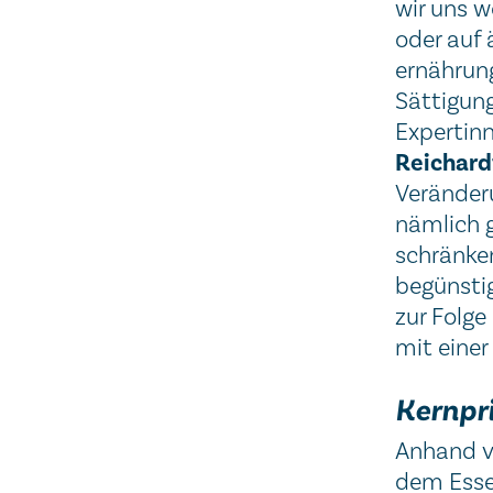
wir uns w
oder auf 
ernährun
Sättigung
Expertin
Reichard
Veränderu
nämlich g
schränken
begünstig
zur Folge
mit einer
Kernpri
Anhand vo
dem Essen