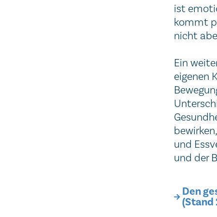
ist emoti
kommt plö
nicht abe
Ein weite
eigenen K
Bewegung 
Unterschi
Gesundhe
bewirken
und Essve
und der B
Den ges
(Stand