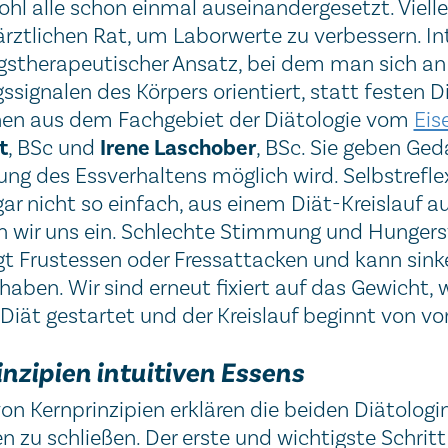
ohl alle schon einmal auseinandergesetzt. Vielle
ärztlichen Rat, um Laborwerte zu verbessern. Int
gstherapeutischer Ansatz, bei dem man sich an
ssignalen des Körpers orientiert, statt festen Di
nen aus dem Fachgebiet der Diätologie vom
Eis
t
Irene Laschober
, BSc und
, BSc. Sie geben Ge
ng des Essverhaltens möglich wird. Selbstreflexi
ar nicht so einfach, aus einem Diät-Kreislauf a
 wir uns ein. Schlechte Stimmung und Hungerst
t Frustessen oder Fressattacken und kann sink
 haben. Wir sind erneut fixiert auf das Gewicht
 Diät gestartet und der Kreislauf beginnt von vo
nzipien intuitiven Essens
n Kernprinzipien erklären die beiden Diätologin
 zu schließen. Der erste und wichtigste Schritt 