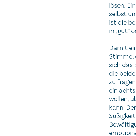
lösen. Ei
selbst un
ist die b
in „gut“ o
Damit ein
Stimme, d
sich das 
die beide
zu fragen
ein achts
wollen, ü
kann. Den
Süßigkeit
Bewältigu
emotional