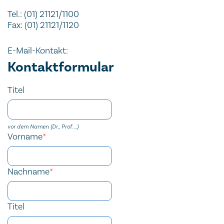
Tel.: (01) 21121/1100
Fax: (01) 21121/1120
E-Mail-Kontakt:
Dynamisches Formular
Kontaktformular
URL
Company website
Reference
Tracking ID
Website
Homepage
Session ID
Titel
vor dem Namen (Dr., Prof. ...)
Vorname
*
Nachname
*
Titel