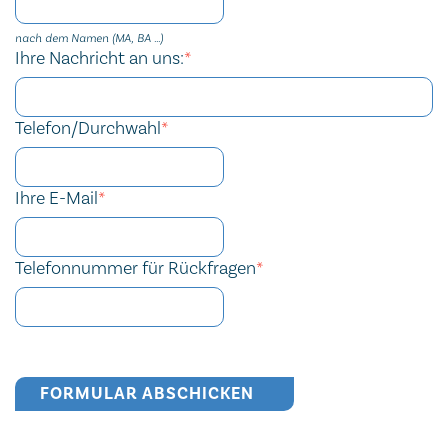
nach dem Namen (MA, BA ...)
Ihre Nachricht an uns:
*
Telefon/Durchwahl
*
Ihre E-Mail
*
Telefonnummer für Rückfragen
*
FORMULAR ABSCHICKEN
Secondary phone
Security token
Reference
Secondary phone