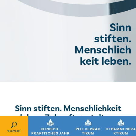
Sinn
stiften.
Menschlich
keit leben.
Sinn stiften. Menschlichkeit
leben. Zukunft gestalten.
KLINISCH-
PFLEGEPRAK
HEBAMMENPR
SUCHE
Die Barmherzigen Brüder Österreich sind
PRAKTISCHES JAHR
TIKUM
KTIKUM