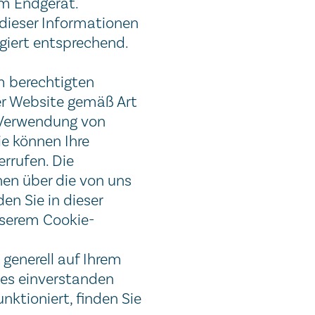
em Endgerät.
dieser Informationen
giert entsprechend.
m berechtigten
er Website gemäß Art
e Verwendung von
ie können Ihre
rrufen. Die
onen über die von uns
en Sie in dieser
nserem Cookie-
 generell auf Ihrem
ies einverstanden
nktioniert, finden Sie