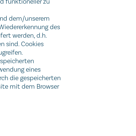
d funktioneller zu
r und dem/unserem
r Wiedererkennung des
ert werden, d.h.
n sind. Cookies
greifen.
espeicherten
nwendung eines
urch die gespeicherten
site mit dem Browser