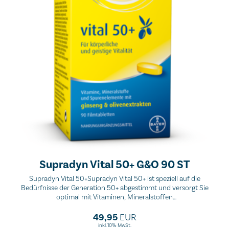
Supradyn Vital 50+ G&O 90 ST
Supradyn Vital 50+Supradyn Vital 50+ ist speziell auf die
Bedürfnisse der Generation 50+ abgestimmt und versorgt Sie
optimal mit Vitaminen, Mineralstoffen
und Spurenelementensowie wertvollen Pflanzenextrakten aus
Ginseng und Olivenblatt - Für mehr Energie sowie körperliche und
49,95
EUR
geistige Leistungsfähigkeit!
inkl. 10% MwSt.