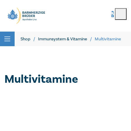
BenutzerIn
*
Seitenbereiche:
Passwort
*
Shop
Immunsystem & Vitamine
Multivitamine
Passwort vergessen
registrieren
Multivitamine