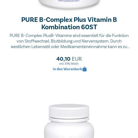
PURE B-Complex Plus Vitamin B
Kombination 60ST
PURE B-Complex PlusB-Vitamine sind essentiell für die Funktion
von Stoffwechsel, Blutbildung und Nervensystem. Durch
westlichen Lebensstil oder Medikamenteneinnahme kann es zu
einem B-Vitaminmangel kommen, der durch Müdigkeit,
Abgeschlagenheit, Störungen im Nervensystem und im Blutbild
40,10
EUR
erkennbar ist. PURE-B-Complex plus enthält hochdosiert diese
inkl. 10% MwSt.
Mikronährstoffe für mehr Vitalität und Energie.
in den Warenkorb