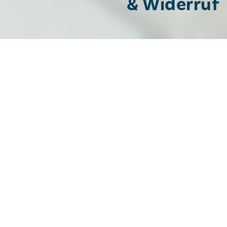
& Widerruf
Bestellung widerrufen
Sie möchten von einem über unsere Online-Apotheke
abgeschlossenen Kaufvertrag zurücktreten? Nutzen
Sie dafür bitte das folgende Online-Formular. Nach
dem Absenden erhalten Sie automatisch eine
Bestätigung über den Eingang Ihres Widerrufs per E-
Mail.
Vorname
*
Nachname
*