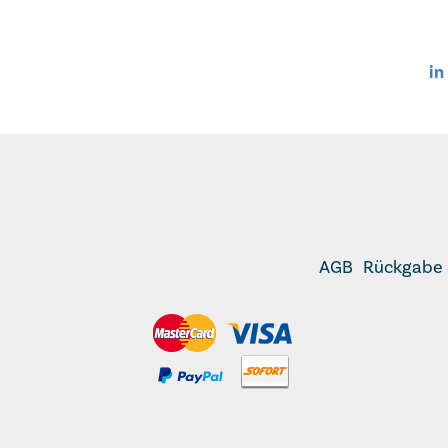
Mahlze
Hungergef
b
in
AGB
Rückgabe 