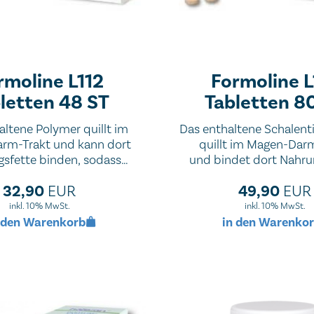
rmoline L112
Formoline L
letten 48 ST
Tabletten 8
altene Polymer quillt im
Das enthaltene Schalent
rm-Trakt und kann dort
quillt im Magen-Dar
sfette binden, sodass
und bindet dort Nahru
 Kalorien aufgenommen
Dadurch wird die Kalorie
32,90
49,90
EUR
EUR
n und das Abnehmen
Fetten reduzier
erleichtert wird.
inkl. 10% MwSt.
inkl. 10% MwSt.
 den Warenkorb
in den Warenko