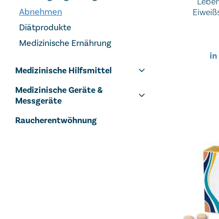
Leben
Abnehmen
Eiweiß
Wunschge
Diätprodukte
Proteinzuf
Medizinische Ernährung
und M
entspreche
in
oder zu
Medizinische Hilfsmittel
werden, wi
fall 
Medizinische Geräte &
Energieums
Messgeräte
Raucherentwöhnung