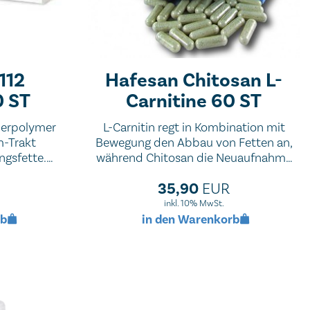
112
Hafesan Chitosan L-
0 ST
Carnitine 60 ST
ierpolymer
L-Carnitin regt in Kombination mit
m-Trakt
Bewegung den Abbau von Fetten an,
ngsfette.
während Chitosan die Neuaufnahme
nzufuhr aus
von Fetten aus der Nahrung
35,90
EUR
t.
verringert und das Abnehmen
erleichtert.
inkl. 10% MwSt.
rb
in den Warenkorb