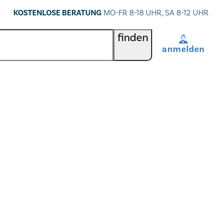
KOSTENLOSE BERATUNG
MO-FR 8-18 UHR, SA 8-12 UHR
finden
anmelden
BenutzerIn
*
Passwort
*
Passwort vergessen
registrieren