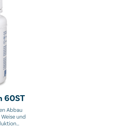
n 60ST
 den Abbau
e Weise und
duktion