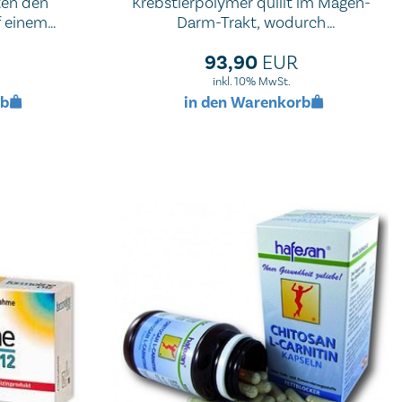
lten den
Krebstierpolymer quillt im Magen-
f einem
Darm-Trakt, wodurch
sodass
er Nahrungsfette binden kann, was
93,90
EUR
indert und
eine Reduktion der Kalorienzufuhr
leichtert
zur Folge hat.
inkl. 10% MwSt.
rb
in den Warenkorb