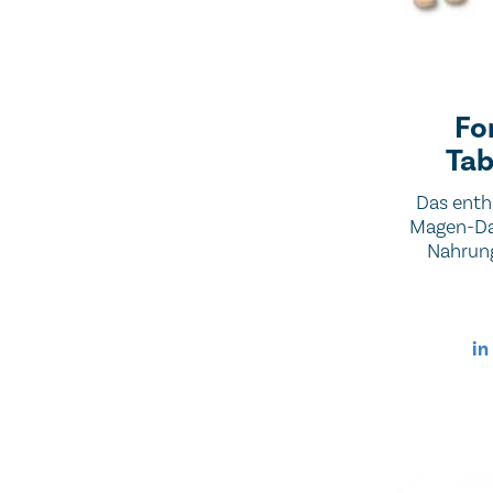
Fo
Tab
Das enth
Magen-Da
Nahrung
weniger
werde
in