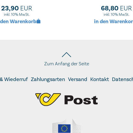
it und reduzieren das
23,90
68,80
EUR
EUR
ühl - zur Unterstützung
eim Abnehmen.
inkl. 10% MwSt.
inkl. 10% MwSt.
 den Warenkorb
in den Warenko
Zum Anfang der Seite
& Wiederruf
Zahlungsarten
Versand
Kontakt
Datensc