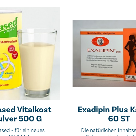
sed Vitalkost
Exadipin Plus 
ulver 500 G
60 ST
sed - für ein neues
Die natürlichen Inhalts