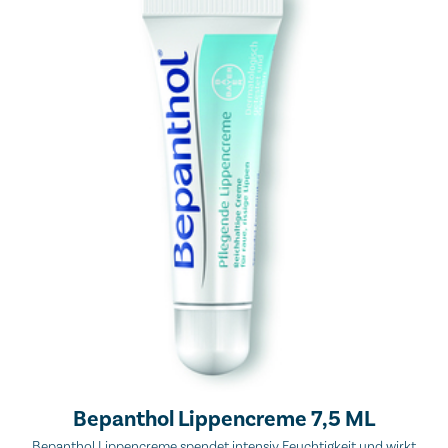
Bepanthol Lippencreme 7,5 ML
Bepanthol Lippencreme spendet intensiv Feuchtigkeit und wirkt