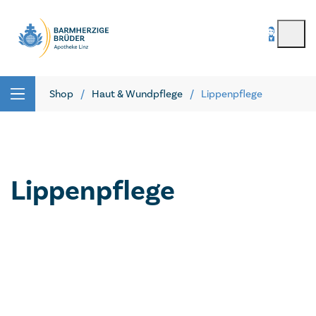
BenutzerIn
*
Seitenbereiche:
Passwort
*
Shop
Haut & Wundpflege
Lippenpflege
Passwort vergessen
registrieren
Lippenpflege