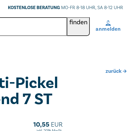
KOSTENLOSE BERATUNG
MO-FR 8-18 UHR, SA 8-12 UHR
finden
anmelden
BenutzerIn
*
Passwort
*
zurück
i-Pickel
Passwort vergessen
end 7 ST
registrieren
10,55
EUR
inkl. 20% MwSt.