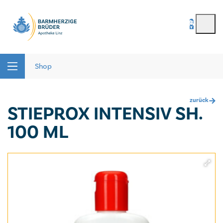
BenutzerIn
*
Seitenbereiche:
Passwort
*
Shop
zurück
STIEPROX INTENSIV SH.
Passwort vergessen
100 ML
registrieren