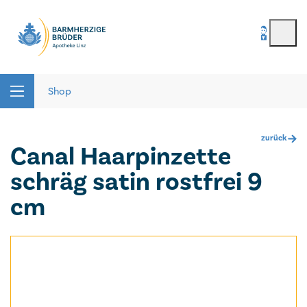
BenutzerIn
*
Seitenbereiche:
Passwort
*
Shop
zurück
Canal Haarpinzette
Passwort vergessen
schräg satin rostfrei 9
registrieren
cm