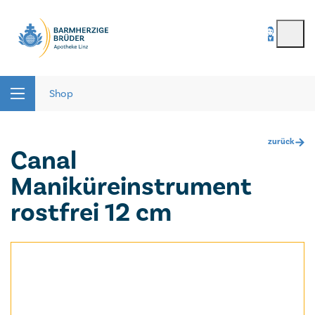
BenutzerIn
*
Seitenbereiche:
Passwort
*
Shop
zurück
Canal
Passwort vergessen
Maniküreinstrument
registrieren
rostfrei 12 cm