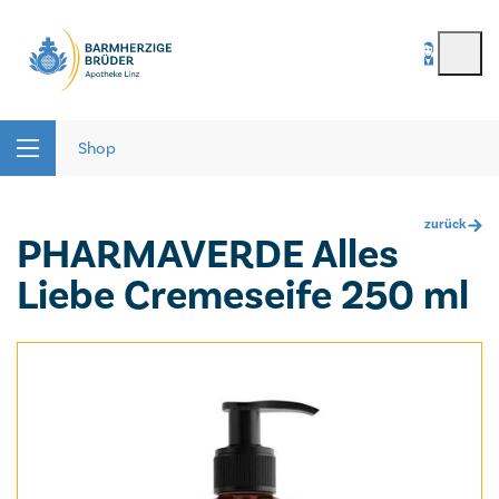
BenutzerIn
*
Seitenbereiche:
Passwort
*
Shop
zurück
PHARMAVERDE Alles
Passwort vergessen
Liebe Cremeseife 250 ml
registrieren