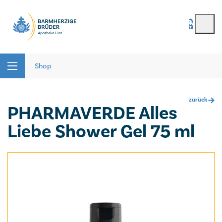
BenutzerIn
*
Seitenbereiche:
Passwort
*
Shop
zurück
PHARMAVERDE Alles
Passwort vergessen
Liebe Shower Gel 75 ml
registrieren