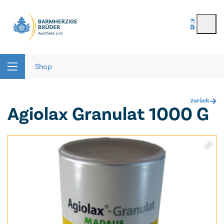
BenutzerIn
*
Seitenbereiche:
Passwort
*
Shop
zurück
Agiolax Granulat 1000 G
Passwort vergessen
registrieren