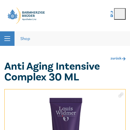
BenutzerIn
*
Seitenbereiche:
Passwort
*
Shop
zurück
Anti Aging Intensive
Passwort vergessen
Complex 30 ML
registrieren