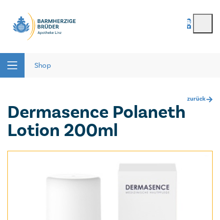
BenutzerIn
*
Seitenbereiche:
Passwort
*
Shop
zurück
Dermasence Polaneth
Passwort vergessen
Lotion 200ml
registrieren