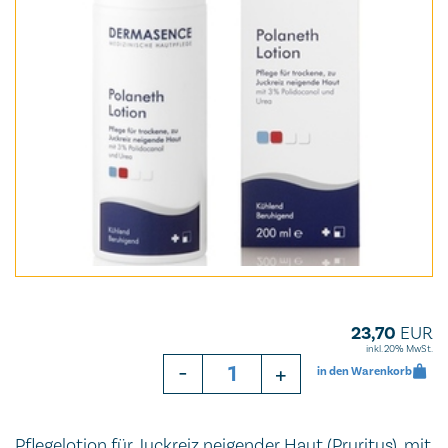
23,70
EUR
inkl. 20% MwSt.
-
+
in den Warenkorb
Pflegelotion für Juckreiz neigender Haut (Pruritus), mit