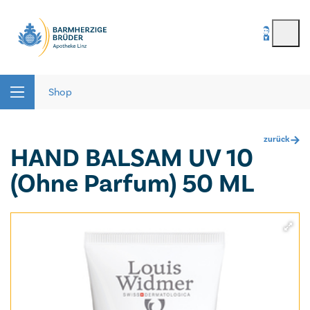
BenutzerIn
*
Seitenbereiche:
Passwort
*
Shop
zurück
HAND BALSAM UV 10
Passwort vergessen
(Ohne Parfum) 50 ML
registrieren