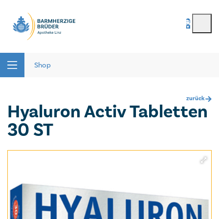
BenutzerIn
*
Seitenbereiche:
Passwort
*
Shop
zurück
Hyaluron Activ Tabletten
Passwort vergessen
30 ST
registrieren