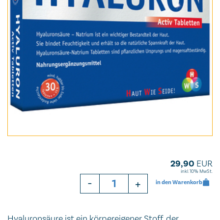
29,90
EUR
inkl. 10% MwSt.
-
+
in den Warenkorb
Hyaluronsäure ist ein körpereigener Stoff, der