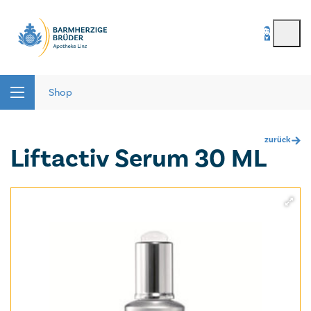
BenutzerIn
*
Seitenbereiche:
Passwort
*
Shop
zurück
Liftactiv Serum 30 ML
Passwort vergessen
registrieren