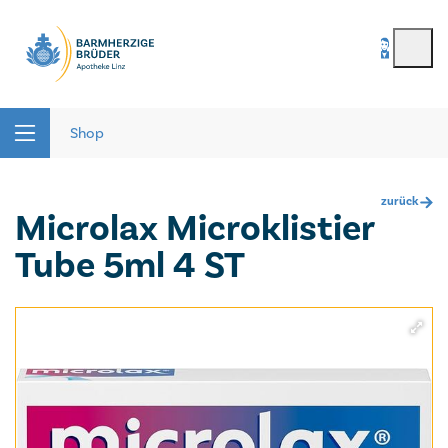
BenutzerIn
*
Seitenbereiche:
Passwort
*
Shop
zurück
Microlax Microklistier
Passwort vergessen
Tube 5ml 4 ST
registrieren