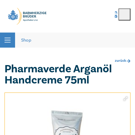
BenutzerIn
*
Seitenbereiche:
Passwort
*
Shop
zurück
Pharmaverde Arganöl
Passwort vergessen
Handcreme 75ml
registrieren