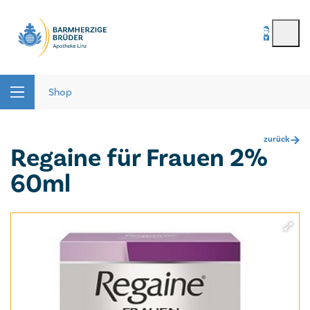
BenutzerIn
*
Seitenbereiche:
Passwort
*
Shop
zurück
Regaine für Frauen 2%
Passwort vergessen
60ml
registrieren